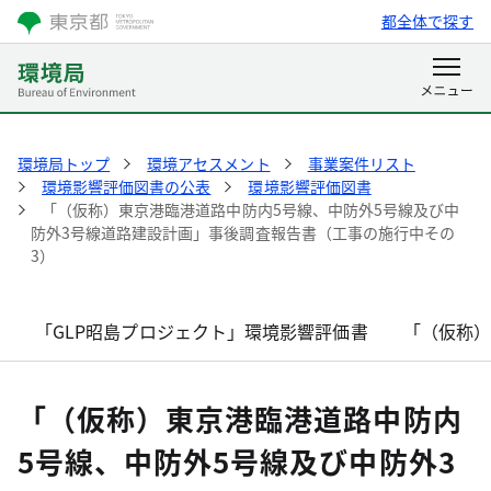
都全体で探す
環境局トップ
環境アセスメント
事業案件リスト
環境影響評価図書の公表
環境影響評価図書
「（仮称）東京港臨港道路中防内5号線、中防外5号線及び中
防外3号線道路建設計画」事後調査報告書（工事の施行中その
3）
「GLP昭島プロジェクト」環境影響評価書
「（仮称
「（仮称）東京港臨港道路中防内
5号線、中防外5号線及び中防外3