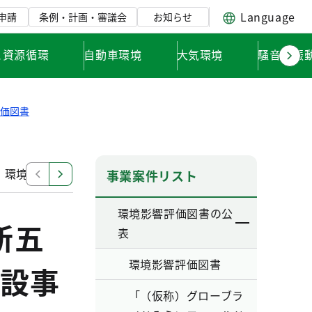
Language
申請
条例・計画・審議会
お知らせ
と資源循環
自動車環境
大気環境
騒音・振
評価図書
」環境影響評価調査計画書
「東日本旅客鉄道南武線（谷
事業案件リスト
環境影響評価図書の公
新五
表
環境影響評価図書
設事
「（仮称）グローブラ