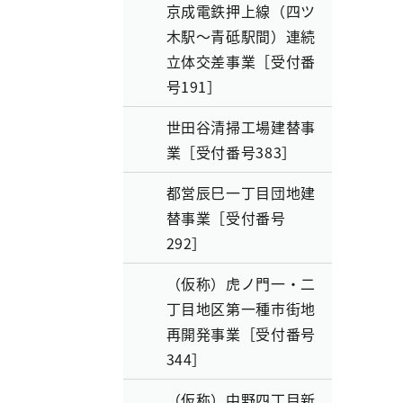
京成電鉄押上線（四ツ
木駅～青砥駅間）連続
立体交差事業［受付番
号191］
世田谷清掃工場建替事
業［受付番号383］
都営辰巳一丁目団地建
替事業［受付番号
292］
（仮称）虎ノ門一・二
丁目地区第一種市街地
再開発事業［受付番号
344］
（仮称）中野四丁目新