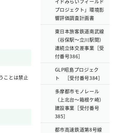
イドみらいフィールド
プロジェクト」環境影
響評価調査計画書
東日本旅客鉄道南武線
（谷保駅～立川駅間）
連続立体交差事業［受
付番号386］
GLP昭島プロジェク
うことは禁止
ト ［受付番号384］
多摩都市モノレール
（上北台～箱根ケ崎）
建設事業［受付番号
385］
都市高速鉄道第8号線