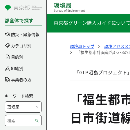
コンテンツにスキップ
都全体で探す
東京都グリーン購入ガイドについ
防災・緊急情報
カテゴリ別
環境局トップ
環境アセスメ
「福生都市計画道路3･3･3
目的別
組織別
「GLP昭島プロジェクト
事業者の方
「福生都市
キーワード検索
日市街道