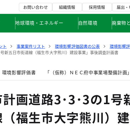
お問い合わせ
組織情報
採用情報
届出・
て
地球環境・エネルギー
自然環境
廃棄物
ント
事業案件リスト
環境影響評価図書の公表
環境影響
の1号新五日市街道線（福生市大字熊川）建設事業」事後調査計画書
」環境影響評価書
「（仮称）ＮＥＣ府中事業場整備計画
計画道路3･3･3の1号
線（福生市大字熊川）建