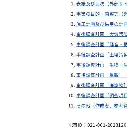
表紙及び目次（外部サ
事業の目的・内容等（
施工計画及び供用の計
事後調査計画［大気汚
事後調査計画［騒音・
事後調査計画［土壌汚
事後調査計画［生物・
事後調査計画［景観］
事後調査計画［廃棄物
事後調査計画［調査項
その他（作成者、参考
記事ID：021-001-2023120