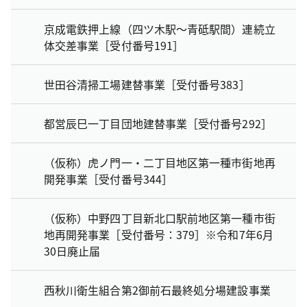
京成電鉄押上線（四ツ木駅～青砥駅間）連続立
体交差事業［受付番号191］
世田谷清掃工場建替事業［受付番号383］
都営辰巳一丁目団地建替事業［受付番号292］
（仮称）虎ノ門一・二丁目地区第一種市街地再
開発事業［受付番号344］
（仮称）中野四丁目新北口駅前地区第一種市街
地再開発事業［受付番号：379］※令和7年6月
30日廃止届
西秋川衛生組合第2御前石最終処分場建設事業