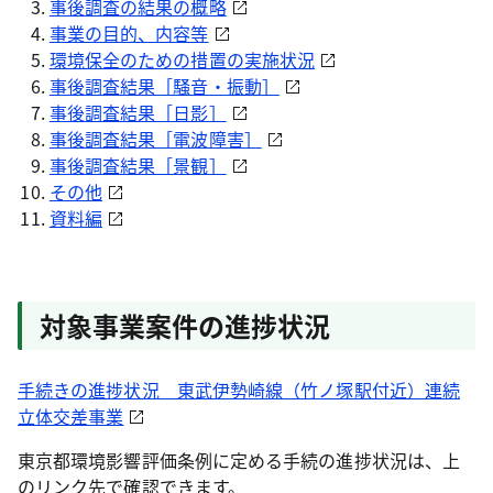
事後調査の結果の概略
事業の目的、内容等
環境保全のための措置の実施状況
事後調査結果［騒音・振動］
事後調査結果［日影］
事後調査結果［電波障害］
事後調査結果［景観］
その他
資料編
対象事業案件の進捗状況
手続きの進捗状況 東武伊勢崎線（竹ノ塚駅付近）連続
立体交差事業
東京都環境影響評価条例に定める手続の進捗状況は、上
のリンク先で確認できます。