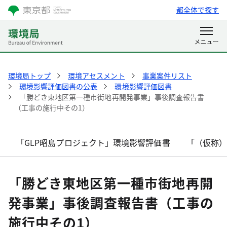
都全体で探す
環境局トップ
環境アセスメント
事業案件リスト
環境影響評価図書の公表
環境影響評価図書
「勝どき東地区第一種市街地再開発事業」事後調査報告書
（工事の施行中その1）
「GLP昭島プロジェクト」環境影響評価書
「（仮称
「勝どき東地区第一種市街地再開
発事業」事後調査報告書（工事の
施行中その1）