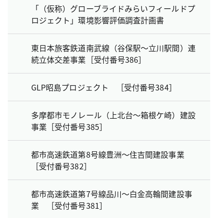
「（仮称）グローブライドみらいフィールドプ
ロジェクト」環境影響評価調査計画書
東日本旅客鉄道南武線（谷保駅～立川駅間）連
続立体交差事業［受付番号386］
GLP昭島プロジェクト ［受付番号384］
多摩都市モノレール（上北台～箱根ケ崎）建設
事業［受付番号385］
都市高速鉄道第8号線豊洲～住吉間建設事業
［受付番号382］
都市高速鉄道第7号線品川～白金高輪間建設事
業 ［受付番号381］