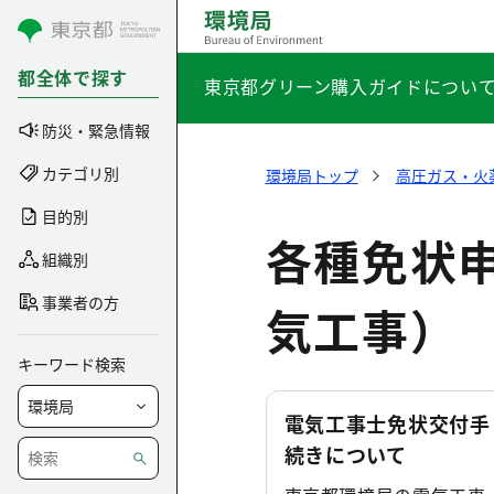
コンテンツにスキップ
都全体で探す
東京都グリーン購入ガイドについ
防災・緊急情報
カテゴリ別
環境局トップ
高圧ガス・火
目的別
各種免状
組織別
事業者の方
気工事）
キーワード検索
電気工事士免状交付手
続きについて