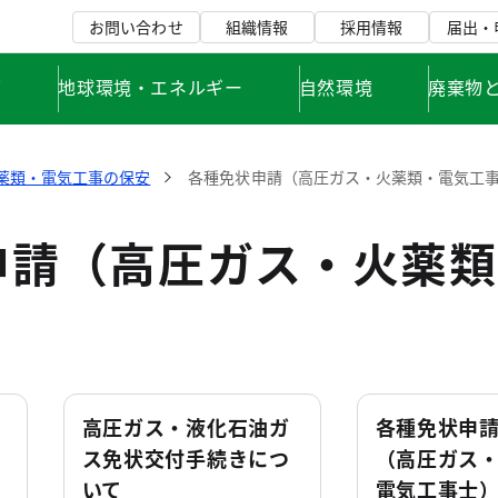
お問い合わせ
組織情報
採用情報
届出・
て
地球環境・エネルギー
自然環境
廃棄物
薬類・電気工事の保安
各種免状申請（高圧ガス・火薬類・電気工
申請（高圧ガス・火薬類
高圧ガス・液化石油ガ
各種免状申
ス免状交付手続きにつ
（高圧ガス
いて
電気工事士