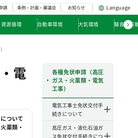
Language
申請
条例・計画・審議会
お知らせ
と資源循環
自動車環境
大気環境
騒音・振
事）
・電
各種免状申請（高圧
ガス・火薬類・電気
工事）
電気工事士免状交付手
続きについて
請について
・火薬類・
高圧ガス・液化石油ガ
）
ス免状交付手続きにつ