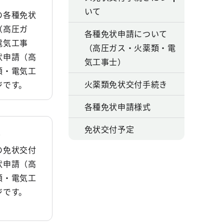
いて
の各種免状
（高圧ガ
各種免状申請について
電気工事
（高圧ガス・火薬類・電
状申請（高
気工事士）
類・電気工
火薬類免状交付手続き
ジです。
各種免状申請様式
免状交付予定
定
の免状交付
状申請（高
類・電気工
ジです。