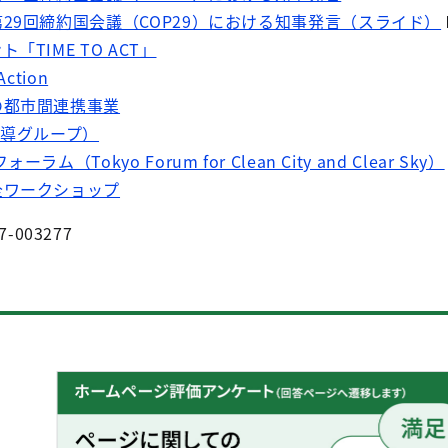
29回締約国会議（COP29）における知事発言（スライド）
TIME TO ACT」
Action
の都市間連携事業
先導グループ）
（Tokyo Forum for Clean City and Clear Sky）
全ワークショップ
7-003277