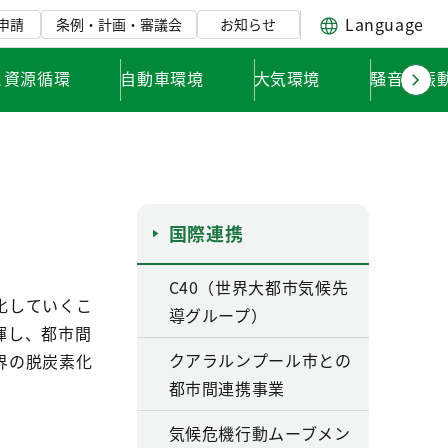
Language
申請
条例・計画・審議会
お知らせ
と資源循環
自動車環境
大気環境
騒音・振
国際連携
C40（世界大都市気候先
化していくこ
導グループ）
揮し、都市間
クアラルンプール市との
界の脱炭素化
都市間連携事業
気候危機行動ムーブメン