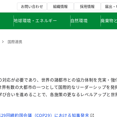
お問い合わせ
組織情報
採用情報
届出・
て
地球環境・エネルギー
自然環境
廃棄物
国際連携
の対応が必要であり、世界の諸都市との協力体制を充実・強
世界有数の大都市の一つとして国際的なリーダーシップを発
学び合いを進めることで、各施策の更なるレベルアップと世
29回締約国会議（COP29）における知事発言