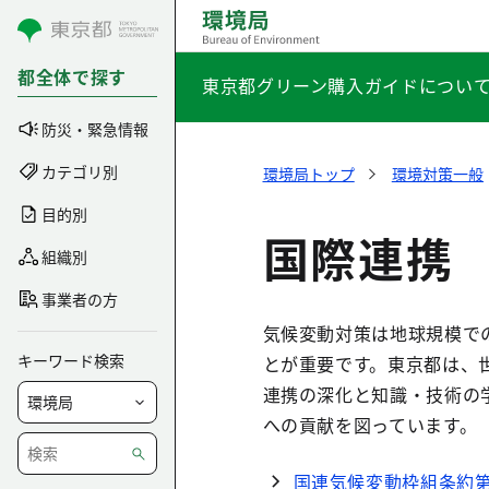
コンテンツにスキップ
都全体で探す
東京都グリーン購入ガイドについ
防災・緊急情報
カテゴリ別
環境局トップ
環境対策一般
目的別
国際連携
組織別
事業者の方
気候変動対策は地球規模で
キーワード検索
とが重要です。東京都は、
連携の深化と知識・技術の
への貢献を図っています。
国連気候変動枠組条約第