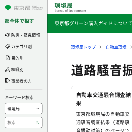
コンテンツにスキップ
都全体で探す
東京都グリーン購入ガイドについ
防災・緊急情報
カテゴリ別
環境局トップ
自動車環境
目的別
道路騒音
組織別
事業者の方
自動車交通騒音調査結
キーワード検索
果
東京都環境局の自動車交
通騒音調査結果（道路騒
音振動対策）のページで