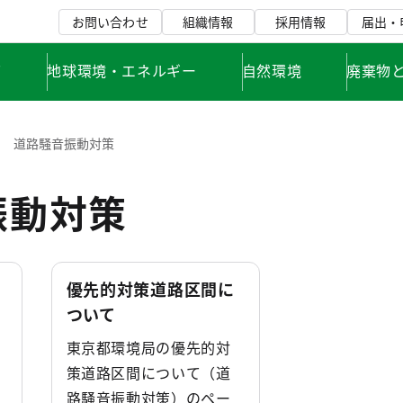
お問い合わせ
組織情報
採用情報
届出・
て
地球環境・エネルギー
自然環境
廃棄物
道路騒音振動対策
振動対策
優先的対策道路区間に
ついて
東京都環境局の優先的対
策道路区間について（道
路騒音振動対策）のペー