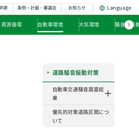
Language
申請
条例・計画・審議会
お知らせ
と資源循環
自動車環境
大気環境
騒音・振
道路騒音振動対策
自動車交通騒音調査結
果
優先的対策道路区間につ
いて