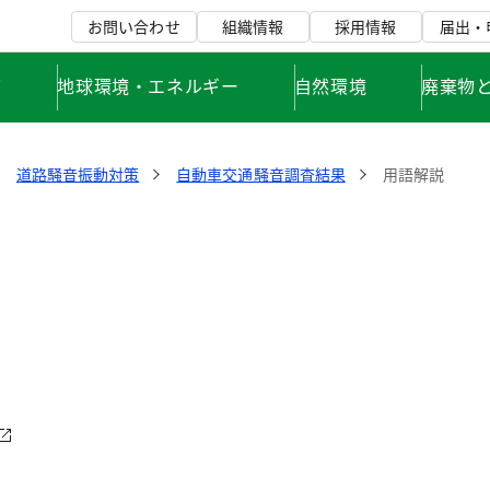
お問い合わせ
組織情報
採用情報
届出・
て
地球環境・エネルギー
自然環境
廃棄物
道路騒音振動対策
自動車交通騒音調査結果
用語解説