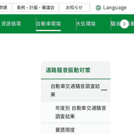
Language
申請
条例・計画・審議会
お知らせ
と資源循環
自動車環境
大気環境
騒音・振
道路騒音振動対策
自動車交通騒音調査結
果
年度別 自動車交通騒音
調査結果
要請限度