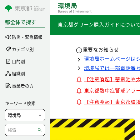
コンテンツにスキップ
都全体で探す
東京都グリーン購入ガイドについ
防災・緊急情報
重要なお知らせ
カテゴリ別
環境局ホームページは
目的別
環境局では一部電話番
組織別
【注意喚起】蓄電池や
事業者の方
東京都熱中症警戒アラ
【注意喚起】東京都環
キーワード検索