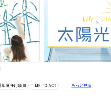
計年度任用職員
TIME TO ACT
もっと見る
果ガス
カラス対策
太陽光現況調査
境確保条例
チームもったいない
マ別環境学習講座