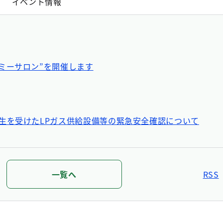
イベント情報
ミーサロン”を開催します
生を受けたLPガス供給設備等の緊急安全確認について
都の対応について（第12報）（職員の派遣について）
一覧へ
RSS
ンアップイベントを開催