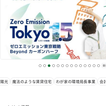
太陽光
魔法のような賃貸住宅
わが家の環境局長事業
会
調査者講習
第三者評価制度
断熱・太陽光住宅
温室効
士
水質汚濁防止法
狩猟免許試験
産業廃棄物対策
環
ージ
産廃エキスパート
産廃プロフェッショナル
テー