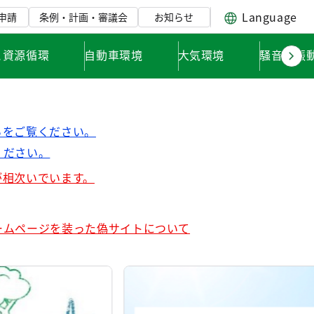
Language
申請
条例・計画・審議会
お知らせ
と資源循環
自動車環境
大気環境
騒音・振
らをご覧ください。
ください。
が相次いでいます。
ームページを装った偽サイトについて