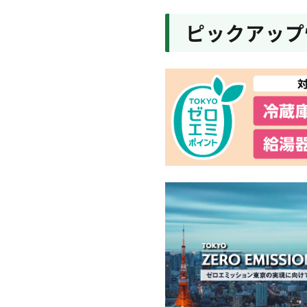
NEW
環境局
産業廃棄物処理業者
ピックアップ
NEW
環境局
廃食用油回収促進に
2026年7月31日
NEW
環境局
「TOKYOクリーン
らせ
2026年7月29日
NEW
環境局
サーキュラーエコノ
選定結果
NEW
環境局
リチウムイオン電池