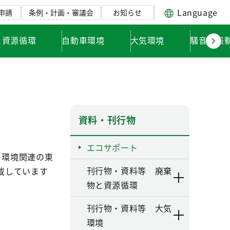
Language
申請
条例・計画・審議会
お知らせ
と資源循環
自動車環境
大気環境
騒音・振
資料・刊行物
エコサポート
 環境関連の東
刊行物・資料等 廃棄
載しています
物と資源循環
刊行物・資料等 大気
環境