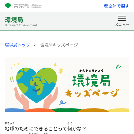
都全体で探す
環境局トップ
環境局キッズページ
ちきゅう
なに
地球
のためにできることって
何
かな？
ちきゅう
まも