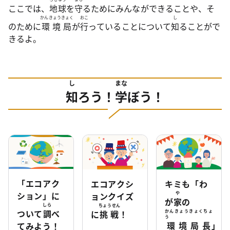
ここでは、
地球
を
守
るためにみんなができることや、そ
かんきょうきょく
おこ
し
のために
環境局
が
行
っていることについて
知
ることがで
きるよ。
し
まな
知
ろう！
学
ぼう！
「エコアク
エコアクシ
キミも「わ
ション」に
ョンクイズ
や
が
家
の
しら
ちょうせん
ついて
調
べ
に
挑戦
！
かんきょうきょくちょ
う
環境局長
」
てみよう！