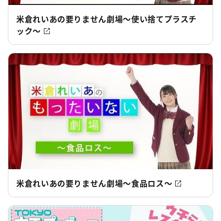
米倉れいあの要りません劇場～使い捨てプラスチ
ック～
米倉れいあの要りません劇場～食品ロス～