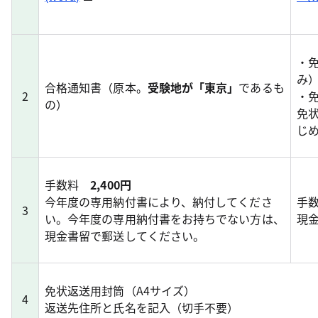
・
み
合格通知書（原本。
受験地が「東京」
であるも
2
・
の）
免
じ
手数料
2,400円
今年度の専用納付書により、納付してくださ
手
3
い。今年度の専用納付書をお持ちでない方は、
現
現金書留で郵送してください。
免状返送用封筒（A4サイズ）
4
返送先住所と氏名を記入（切手不要）