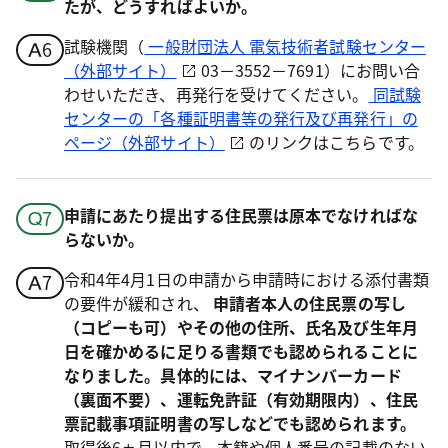
たが、どうすればよいか。
試験機関（
一般財団法人 電気技術者試験センター
（外部サイト）
03－3552－7691）にお問い合
わせいただき、再発行を受けてください。
同試験
センターの「各種証明書等の発行及び再発行」の
ページ（外部サイト）
のリンクはこちらです。
申請にあたり提出する住民票は原本でなければな
らないか。
令和4年4月1日の申請から申請時における添付書類
の要件が緩和され、
申請者本人の住民票の写し
（コピーも可）やその他の住所、氏名及び生年月
日を確かめるに足りる書類でも認められることに
なりました。具体的には、マイナンバーカード
（裏面不要）、運転免許証（有効期限内）、住民
票記載事項証明書の写しなどでも認められます。
取得後6ヵ月以内で、本籍や個人番号の記載のない