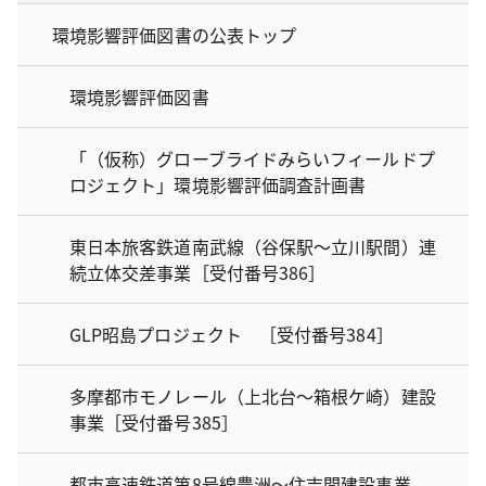
環境影響評価図書の公表トップ
環境影響評価図書
「（仮称）グローブライドみらいフィールドプ
ロジェクト」環境影響評価調査計画書
東日本旅客鉄道南武線（谷保駅～立川駅間）連
続立体交差事業［受付番号386］
GLP昭島プロジェクト ［受付番号384］
多摩都市モノレール（上北台～箱根ケ崎）建設
事業［受付番号385］
都市高速鉄道第8号線豊洲～住吉間建設事業