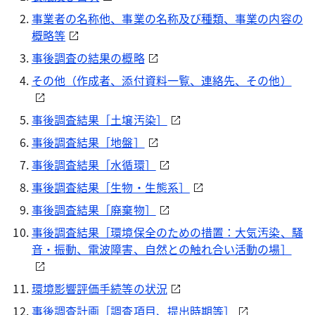
事業者の名称他、事業の名称及び種類、事業の内容の
概略等
事後調査の結果の概略
その他（作成者、添付資料一覧、連絡先、その他）
事後調査結果［土壌汚染］
事後調査結果［地盤］
事後調査結果［水循環］
事後調査結果［生物・生態系］
事後調査結果［廃棄物］
事後調査結果［環境保全のための措置：大気汚染、騒
音・振動、電波障害、自然との触れ合い活動の場］
環境影響評価手続等の状況
事後調査計画［調査項目、提出時期等］