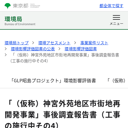
都全体で探す
環境局トップ
環境アセスメント
事業案件リスト
環境影響評価図書の公表
環境影響評価図書
「（仮称）神宮外苑地区市街地再開発事業」事後調査報告書
（工事の施行中その4）
「GLP昭島プロジェクト」環境影響評価書
「（仮称
「（仮称）神宮外苑地区市街地再
開発事業」事後調査報告書（工事
の施行中その4）