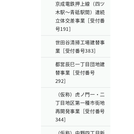
京成電鉄押上線（四ツ
木駅～青砥駅間）連続
立体交差事業［受付番
号191］
世田谷清掃工場建替事
業［受付番号383］
都営辰巳一丁目団地建
替事業［受付番号
292］
（仮称）虎ノ門一・二
丁目地区第一種市街地
再開発事業［受付番号
344］
（仮称）中野四丁目新