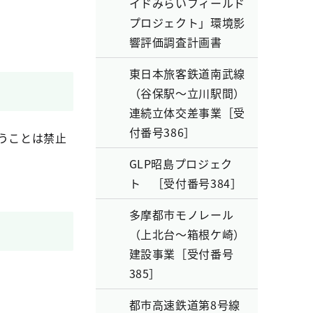
イドみらいフィールド
プロジェクト」環境影
響評価調査計画書
東日本旅客鉄道南武線
（谷保駅～立川駅間）
連続立体交差事業［受
付番号386］
うことは禁止
GLP昭島プロジェク
ト ［受付番号384］
多摩都市モノレール
（上北台～箱根ケ崎）
建設事業［受付番号
385］
都市高速鉄道第8号線