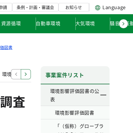
Language
申請
条例・計画・審議会
お知らせ
と資源循環
自動車環境
大気環境
騒音・振
評価図書
」環境影響評価調査計画書
「東日本旅客鉄道南武線（谷
事業案件リスト
環境影響評価図書の公
調査
表
環境影響評価図書
「（仮称）グローブラ