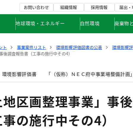
お問い合わせ
組織情報
採用情報
届出・
て
地球環境・エネルギー
自然環境
廃棄物
ント
事業案件リスト
環境影響評価図書の公表
環境影響
事後調査報告書（工事の施行中その4）
」環境影響評価書
「（仮称）ＮＥＣ府中事業場整備計画
土地区画整理事業」事後
工事の施行中その4）