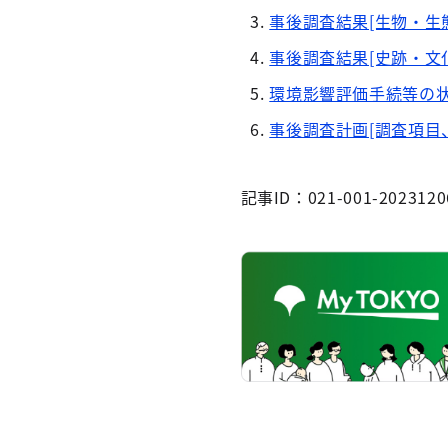
事後調査結果[生物・生態系
事後調査結果[史跡・文化財
環境影響評価手続等の状況
事後調査計画[調査項目、
記事ID：021-001-2023120