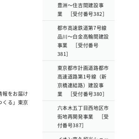
豊洲～住吉間建設事
業 ［受付番号382］
都市高速鉄道第7号線
品川～白金高輪間建設
事業 ［受付番号
381］
東京都市計画道路都市
高速道路第1号線（新
京橋連結路）建設事
情報をお届け
業 ［受付番号380］
つくる」東京
六本木五丁目西地区市
街地再開発事業 ［受
付番号387］