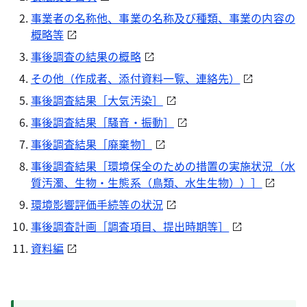
事業者の名称他、事業の名称及び種類、事業の内容の
概略等
事後調査の結果の概略
その他（作成者、添付資料一覧、連絡先）
事後調査結果［大気汚染］
事後調査結果［騒音・振動］
事後調査結果［廃棄物］
事後調査結果［環境保全のための措置の実施状況（水
質汚濁、生物・生態系（鳥類、水生生物））］
環境影響評価手続等の状況
事後調査計画［調査項目、提出時期等］
資料編