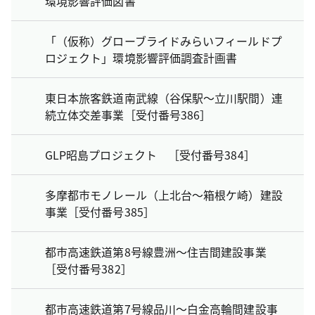
環境影響評価図書
「（仮称）グローブライドみらいフィールドプ
ロジェクト」環境影響評価調査計画書
東日本旅客鉄道南武線（谷保駅～立川駅間）連
続立体交差事業［受付番号386］
GLP昭島プロジェクト ［受付番号384］
多摩都市モノレール（上北台～箱根ケ崎）建設
事業［受付番号385］
都市高速鉄道第8号線豊洲～住吉間建設事業
［受付番号382］
都市高速鉄道第7号線品川～白金高輪間建設事