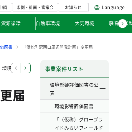
Language
申請
条例・計画・審議会
お知らせ
と資源循環
自動車環境
大気環境
騒音・振
評価図書
「浜松町駅西口周辺開発計画」変更届
」環境影響評価調査計画書
「東日本旅客鉄道南武線（谷
事業案件リスト
環境影響評価図書の公
更届
表
環境影響評価図書
「（仮称）グローブラ
イドみらいフィールド