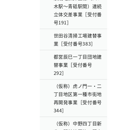
木駅～青砥駅間）連続
立体交差事業［受付番
号191］
世田谷清掃工場建替事
業［受付番号383］
都営辰巳一丁目団地建
替事業［受付番号
292］
（仮称）虎ノ門一・二
丁目地区第一種市街地
再開発事業［受付番号
344］
（仮称）中野四丁目新