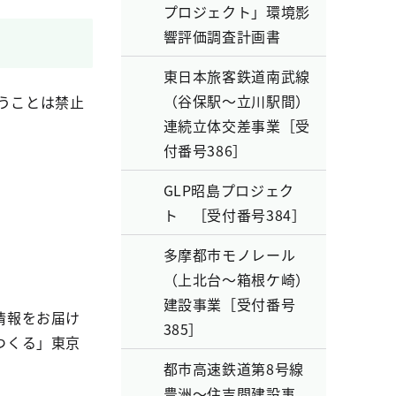
プロジェクト」環境影
響評価調査計画書
東日本旅客鉄道南武線
（谷保駅～立川駅間）
うことは禁止
連続立体交差事業［受
付番号386］
GLP昭島プロジェク
ト ［受付番号384］
多摩都市モノレール
（上北台～箱根ケ崎）
建設事業［受付番号
情報をお届け
385］
つくる」東京
都市高速鉄道第8号線
豊洲～住吉間建設事