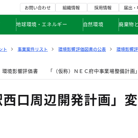
お問い合わせ
組織情報
採用情報
届出・
て
地球環境・エネルギー
自然環境
廃棄物
ント
事業案件リスト
環境影響評価図書の公表
環境影響
」環境影響評価書
「（仮称）ＮＥＣ府中事業場整備計画
駅西口周辺開発計画」変