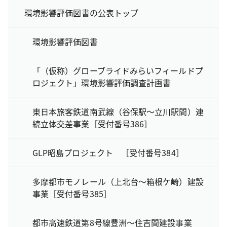
環境影響評価図書の公表トップ
環境影響評価図書
「（仮称）グローブライドみらいフィールドプ
ロジェクト」環境影響評価調査計画書
東日本旅客鉄道南武線（谷保駅～立川駅間）連
続立体交差事業［受付番号386］
GLP昭島プロジェクト ［受付番号384］
多摩都市モノレール（上北台～箱根ケ崎）建設
事業［受付番号385］
都市高速鉄道第8号線豊洲～住吉間建設事業