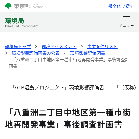
都全体で探す
環境局トップ
環境アセスメント
事業案件リスト
環境影響評価図書の公表
環境影響評価図書
「八重洲二丁目中地区第一種市街地再開発事業」事後調査計
画書
「GLP昭島プロジェクト」環境影響評価書
「（仮称
「八重洲二丁目中地区第一種市街
地再開発事業」事後調査計画書