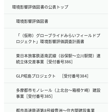
環境影響評価図書の公表トップ
環境影響評価図書
「（仮称）グローブライドみらいフィールドプ
ロジェクト」環境影響評価調査計画書
東日本旅客鉄道南武線（谷保駅～立川駅間）連
続立体交差事業［受付番号386］
GLP昭島プロジェクト ［受付番号384］
多摩都市モノレール（上北台～箱根ケ崎）建設
事業［受付番号385］
都市高速鉄道第8号線豊洲～住吉間建設事業