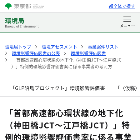
都全体で探す
環境局トップ
環境アセスメント
事業案件リスト
環境影響評価図書の公表
環境影響評価図書
「首都高速都心環状線の地下化（神田橋JCT～江戸橋JC
T）」特例的環境影響評価書案に係る事業者の考え方
「GLP昭島プロジェクト」環境影響評価書
「（仮称
「首都高速都心環状線の地下化
（神田橋JCT～江戸橋JCT）」特
例的環境影響評価書案に係る事業