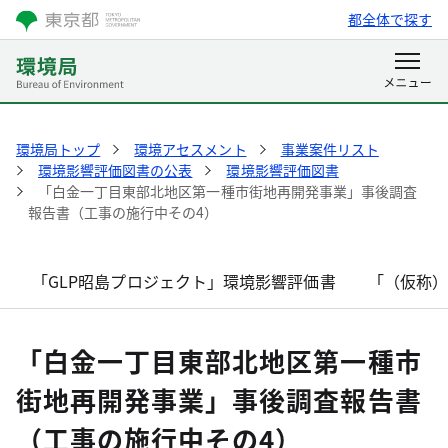
都全体で探す
環境局トップ
環境アセスメント
事業案件リスト
環境影響評価図書の公表
環境影響評価図書
「白金一丁目東部北地区第一種市街地再開発事業」事後調査
報告書（工事の施行中その4）
「GLP昭島プロジェクト」環境影響評価書
「（仮称
「白金一丁目東部北地区第一種市
街地再開発事業」事後調査報告書
（工事の施行中その4）