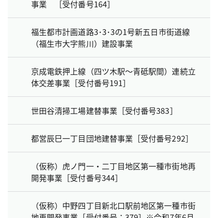
事業 ［受付番号164］
福生都市計画道路3･3･3の1号新五日市街道線
（福生市大字熊川）建設事業
京成電鉄押上線（四ツ木駅～青砥駅間）連続立
体交差事業［受付番号191］
世田谷清掃工場建替事業［受付番号383］
都営辰巳一丁目団地建替事業［受付番号292］
（仮称）虎ノ門一・二丁目地区第一種市街地再
開発事業［受付番号344］
（仮称）中野四丁目新北口駅前地区第一種市街
地再開発事業［受付番号：379］※令和7年6月