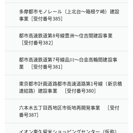
多摩都市モノレール（上北台～箱根ケ崎）建設
事業［受付番号385］
都市高速鉄道第8号線豊洲～住吉間建設事業
［受付番号382］
都市高速鉄道第7号線品川～白金高輪間建設事
業 ［受付番号381］
東京都市計画道路都市高速道路第1号線（新京橋
連結路）建設事業 ［受付番号380］
六本木五丁目西地区市街地再開発事業 ［受付
番号387］
イオン東久留米ショッピングセンター（仮称）