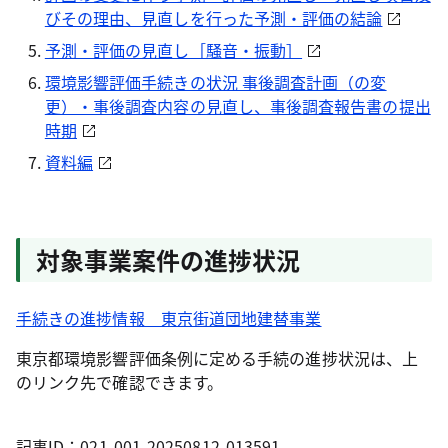
びその理由、見直しを行った予測・評価の結論
予測・評価の見直し［騒音・振動］
環境影響評価手続きの状況 事後調査計画（の変
更）・事後調査内容の見直し、事後調査報告書の提出
時期
資料編
対象事業案件の進捗状況
手続きの進捗情報 東京街道団地建替事業
東京都環境影響評価条例に定める手続の進捗状況は、上
のリンク先で確認できます。
記事ID：021-001-20250812-013591