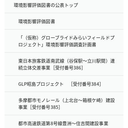
環境影響評価図書の公表トップ
環境影響評価図書
「（仮称）グローブライドみらいフィールドプ
ロジェクト」環境影響評価調査計画書
東日本旅客鉄道南武線（谷保駅～立川駅間）連
続立体交差事業［受付番号386］
GLP昭島プロジェクト ［受付番号384］
多摩都市モノレール（上北台～箱根ケ崎）建設
事業［受付番号385］
都市高速鉄道第8号線豊洲～住吉間建設事業