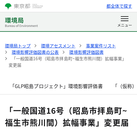
都全体で探す
環境局トップ
環境アセスメント
事業案件リスト
環境影響評価図書の公表
環境影響評価図書
「一般国道16号（昭島市拝島町~福生市熊川間）拡幅事業」
変更届
「GLP昭島プロジェクト」環境影響評価書
「（仮称
「一般国道16号（昭島市拝島町~
福生市熊川間）拡幅事業」変更届