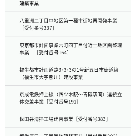
建築事業
八重洲二丁目中地区第一種市街地再開発事業
［受付番号337］
東京都市計画事業六町四丁目付近土地区画整理
事業 ［受付番号164］
福生都市計画道路3･3･3の1号新五日市街道線
（福生市大字熊川）建設事業
京成電鉄押上線（四ツ木駅～青砥駅間）連続立
体交差事業［受付番号191］
世田谷清掃工場建替事業［受付番号383］
都営辰巳一丁目団地建替事業［受付番号292］