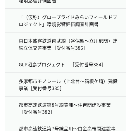
環境影響評価図書
「（仮称）グローブライドみらいフィールドプ
ロジェクト」環境影響評価調査計画書
東日本旅客鉄道南武線（谷保駅～立川駅間）連
続立体交差事業［受付番号386］
GLP昭島プロジェクト ［受付番号384］
多摩都市モノレール（上北台～箱根ケ崎）建設
事業［受付番号385］
都市高速鉄道第8号線豊洲～住吉間建設事業
［受付番号382］
都市高速鉄道第7号線品川～白金高輪間建設事