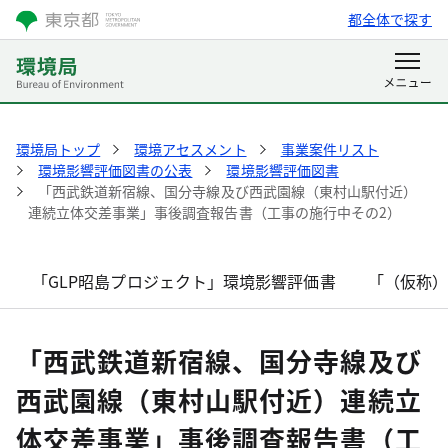
都全体で探す
環境局トップ
環境アセスメント
事業案件リスト
環境影響評価図書の公表
環境影響評価図書
「西武鉄道新宿線、国分寺線及び西武園線（東村山駅付近）
連続立体交差事業」事後調査報告書（工事の施行中その2）
「GLP昭島プロジェクト」環境影響評価書
「（仮称
「西武鉄道新宿線、国分寺線及び
西武園線（東村山駅付近）連続立
体交差事業」事後調査報告書（工