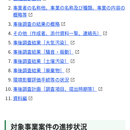
事業者の名称他、事業の名称及び種類、事業の内容の
概略等
事後調査の結果の概略
その他（作成者、添付資料一覧、連絡先）
事後調査結果［大気汚染］
事後調査結果［騒音・振動］
事後調査結果［土壌汚染］
事後調査結果［廃棄物］
環境影響評価手続等の状況
事後調査計画［調査項目、提出時期等］
資料編
対象事業案件の進捗状況