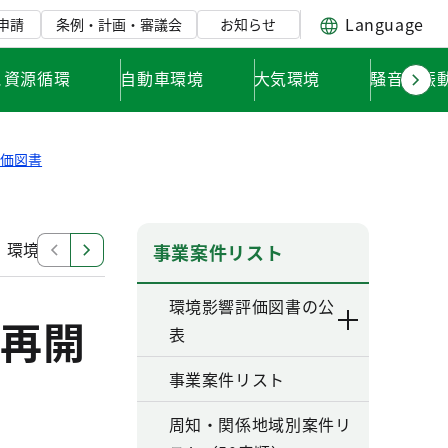
Language
申請
条例・計画・審議会
お知らせ
と資源循環
自動車環境
大気環境
騒音・振
評価図書
」環境影響評価調査計画書
「東日本旅客鉄道南武線（谷
事業案件リスト
環境影響評価図書の公
再開
表
事業案件リスト
周知・関係地域別案件リ