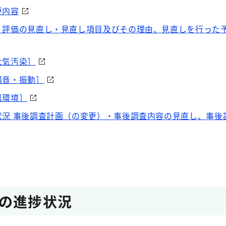
更内容
・評価の見直し・見直し項目及びその理由、見直しを行った
大気汚染］
騒音・振動］
風環境］
状況 事後調査計画（の変更）・事後調査内容の見直し、事後
の進捗状況