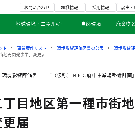
お問い合わせ
組織情報
採用情報
届出・
て
地球環境・エネルギー
自然環境
廃棄物
ント
事業案件リスト
環境影響評価図書の公表
環境影響
街地再開発事業」変更届
」環境影響評価書
「（仮称）ＮＥＣ府中事業場整備計画
三丁目地区第一種市街地
変更届