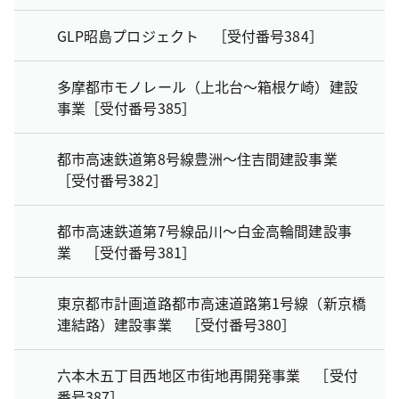
GLP昭島プロジェクト ［受付番号384］
多摩都市モノレール（上北台～箱根ケ崎）建設
事業［受付番号385］
都市高速鉄道第8号線豊洲～住吉間建設事業
［受付番号382］
都市高速鉄道第7号線品川～白金高輪間建設事
業 ［受付番号381］
東京都市計画道路都市高速道路第1号線（新京橋
連結路）建設事業 ［受付番号380］
六本木五丁目西地区市街地再開発事業 ［受付
番号387］