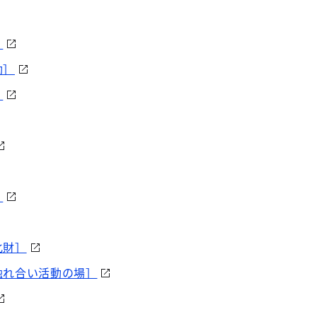
］
動］
］
］
化財］
触れ合い活動の場］