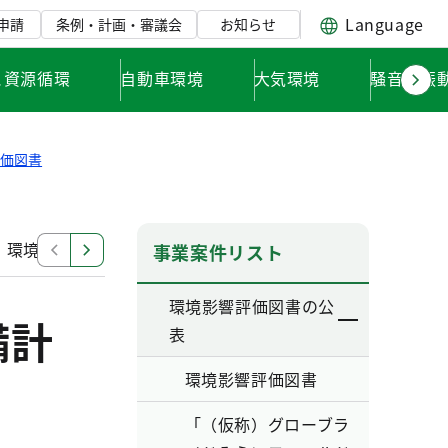
Language
申請
条例・計画・審議会
お知らせ
と資源循環
自動車環境
大気環境
騒音・振
評価図書
」環境影響評価調査計画書
「東日本旅客鉄道南武線（谷
事業案件リスト
環境影響評価図書の公
備計
表
環境影響評価図書
「（仮称）グローブラ