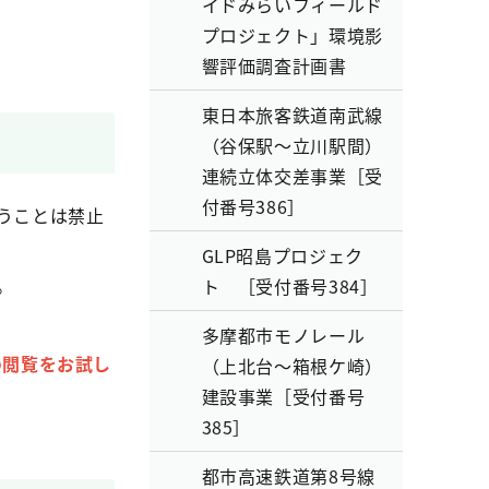
イドみらいフィールド
プロジェクト」環境影
響評価調査計画書
東日本旅客鉄道南武線
（谷保駅～立川駅間）
連続立体交差事業［受
付番号386］
うことは禁止
GLP昭島プロジェク
。
ト ［受付番号384］
多摩都市モノレール
での閲覧をお試し
（上北台～箱根ケ崎）
建設事業［受付番号
385］
都市高速鉄道第8号線