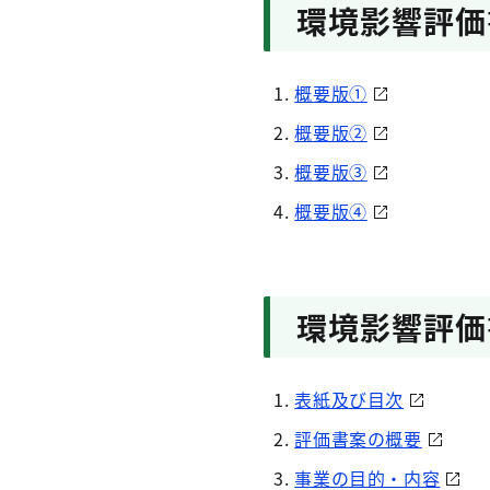
環境影響評価
概要版①
概要版②
概要版③
概要版④
環境影響評価
表紙及び目次
評価書案の概要
事業の目的・内容