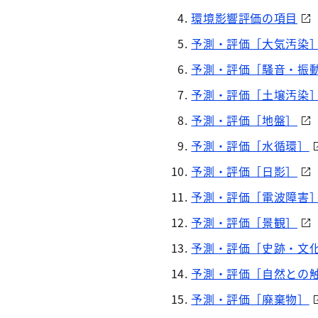
環境影響評価の項目
予測・評価［大気汚染
予測・評価［騒音・振
予測・評価［土壌汚染
予測・評価［地盤］
予測・評価［水循環］
予測・評価［日影］
予測・評価［電波障害
予測・評価［景観］
予測・評価［史跡・文
予測・評価［自然との
予測・評価［廃棄物］