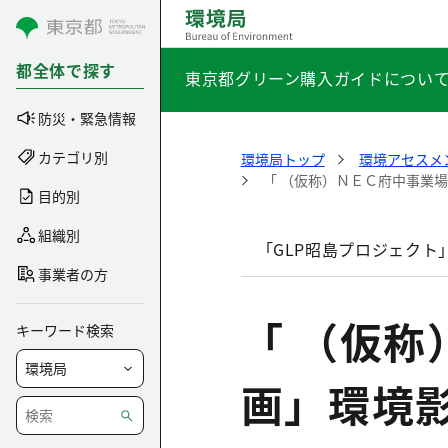
コンテンツにスキップ
都全体で探す
東京都グリーン購入ガイドについ
防災・緊急情報
カテゴリ別
環境局トップ
環境アセスメ
「 （仮称）ＮＥＣ府中事業
目的別
組織別
「GLP昭島プロジェクト
事業者の方
「 （仮
キーワード検索
画」環境