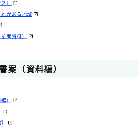
ガス］
それがある地域
、参考資料）
書案（資料編）
料編）
］
動］