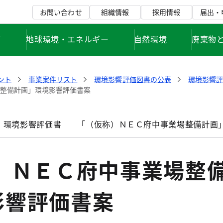
お問い合わせ
組織情報
採用情報
届出・
て
地球環境・エネルギー
自然環境
廃棄物
ント
事業案件リスト
環境影響評価図書の公表
環境影響
場整備計画」環境影響評価書案
」環境影響評価書
「（仮称）ＮＥＣ府中事業場整備計画
称）ＮＥＣ府中事業場整
影響評価書案