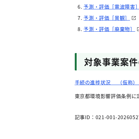
予測・評価［電波障害
予測・評価［景観］
予測・評価［廃棄物］
対象事業案件
手続の進捗状況 （仮称）
東京都環境影響評価条例に
記事ID：021-001-2026052