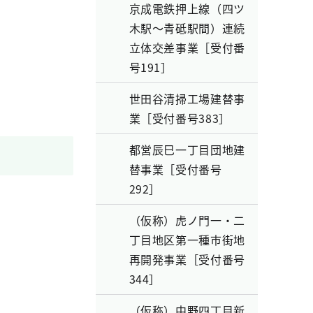
京成電鉄押上線（四ツ
木駅～青砥駅間）連続
立体交差事業［受付番
号191］
世田谷清掃工場建替事
業［受付番号383］
都営辰巳一丁目団地建
替事業［受付番号
292］
（仮称）虎ノ門一・二
丁目地区第一種市街地
再開発事業［受付番号
344］
（仮称）中野四丁目新