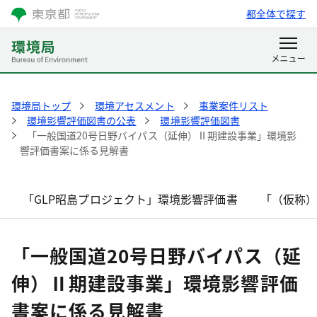
都全体で探す
環境局トップ
環境アセスメント
事業案件リスト
環境影響評価図書の公表
環境影響評価図書
「一般国道20号日野バイパス（延伸）Ⅱ期建設事業」環境影
響評価書案に係る見解書
「GLP昭島プロジェクト」環境影響評価書
「（仮称
「一般国道20号日野バイパス（延
伸）Ⅱ期建設事業」環境影響評価
書案に係る見解書