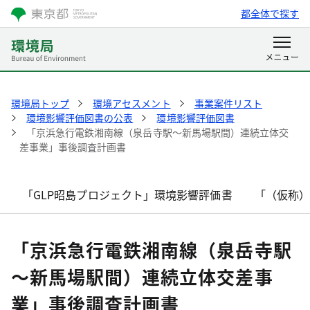
都全体で探す
環境局トップ
環境アセスメント
事業案件リスト
環境影響評価図書の公表
環境影響評価図書
「京浜急行電鉄湘南線（泉岳寺駅～新馬場駅間）連続立体交
差事業」事後調査計画書
「GLP昭島プロジェクト」環境影響評価書
「（仮称
「京浜急行電鉄湘南線（泉岳寺駅
～新馬場駅間）連続立体交差事
業」事後調査計画書