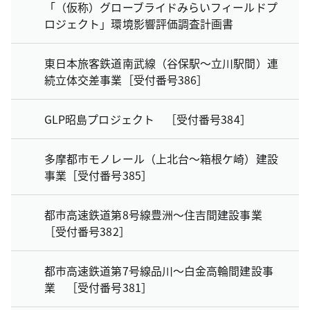
「（仮称）グローブライドみらいフィールドプ
ロジェクト」環境影響評価調査計画書
東日本旅客鉄道南武線（谷保駅～立川駅間）連
続立体交差事業［受付番号386］
GLP昭島プロジェクト ［受付番号384］
多摩都市モノレール（上北台～箱根ケ崎）建設
事業［受付番号385］
都市高速鉄道第8号線豊洲～住吉間建設事業
［受付番号382］
都市高速鉄道第7号線品川～白金高輪間建設事
業 ［受付番号381］