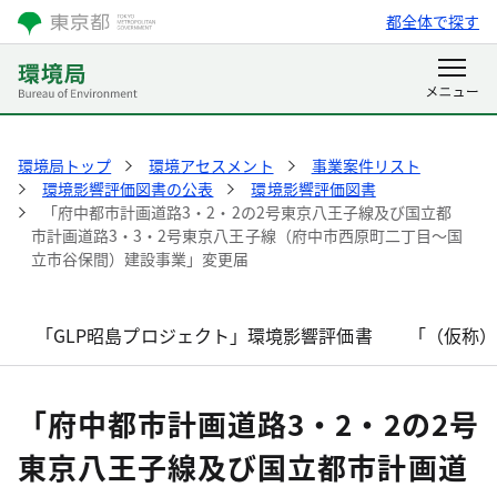
都全体で探す
環境局トップ
環境アセスメント
事業案件リスト
環境影響評価図書の公表
環境影響評価図書
「府中都市計画道路3・2・2の2号東京八王子線及び国立都
市計画道路3・3・2号東京八王子線（府中市西原町二丁目～国
立市谷保間）建設事業」変更届
「GLP昭島プロジェクト」環境影響評価書
「（仮称
「府中都市計画道路3・2・2の2号
東京八王子線及び国立都市計画道