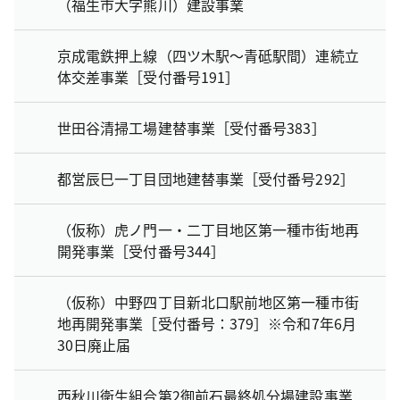
（福生市大字熊川）建設事業
京成電鉄押上線（四ツ木駅～青砥駅間）連続立
体交差事業［受付番号191］
世田谷清掃工場建替事業［受付番号383］
都営辰巳一丁目団地建替事業［受付番号292］
（仮称）虎ノ門一・二丁目地区第一種市街地再
開発事業［受付番号344］
（仮称）中野四丁目新北口駅前地区第一種市街
地再開発事業［受付番号：379］※令和7年6月
30日廃止届
西秋川衛生組合第2御前石最終処分場建設事業