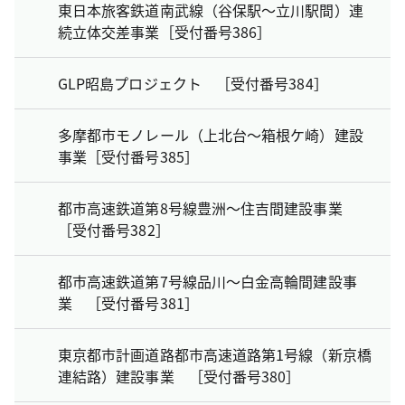
東日本旅客鉄道南武線（谷保駅～立川駅間）連
続立体交差事業［受付番号386］
GLP昭島プロジェクト ［受付番号384］
多摩都市モノレール（上北台～箱根ケ崎）建設
事業［受付番号385］
都市高速鉄道第8号線豊洲～住吉間建設事業
［受付番号382］
都市高速鉄道第7号線品川～白金高輪間建設事
業 ［受付番号381］
東京都市計画道路都市高速道路第1号線（新京橋
連結路）建設事業 ［受付番号380］