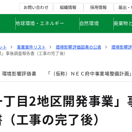
お問い合わせ
組織情報
採用情報
届出・
て
地球環境・エネルギー
自然環境
廃棄物
ント
事業案件リスト
環境影響評価図書の公表
環境影響
業」事後調査報告書（工事の完了後）
」環境影響評価書
「（仮称）ＮＥＣ府中事業場整備計画
一丁目2地区開発事業」
書（工事の完了後）