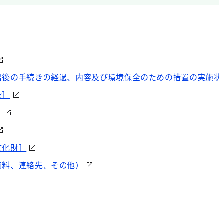
出後の手続きの経過、内容及び環境保全のための措置の実施
染］
］
文化財］
資料、連絡先、その他）