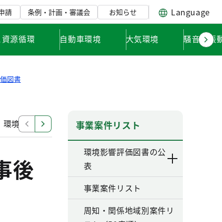
Language
申請
条例・計画・審議会
お知らせ
と資源循環
自動車環境
大気環境
騒音・振
評価図書
」環境影響評価調査計画書
「東日本旅客鉄道南武線（谷
事業案件リスト
環境影響評価図書の公
事後
表
事業案件リスト
周知・関係地域別案件リ