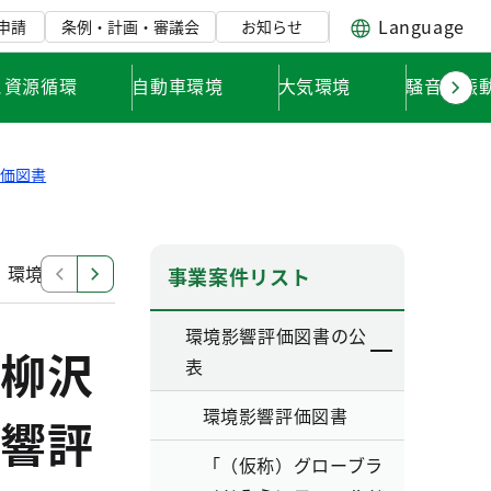
Language
申請
条例・計画・審議会
お知らせ
と資源循環
自動車環境
大気環境
騒音・振
評価図書
」環境影響評価調査計画書
「東日本旅客鉄道南武線（谷
事業案件リスト
環境影響評価図書の公
柳沢
表
環境影響評価図書
響評
「（仮称）グローブラ