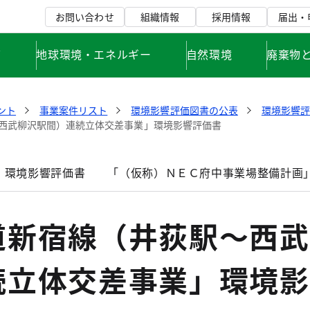
お問い合わせ
組織情報
採用情報
届出・
て
地球環境・エネルギー
自然環境
廃棄物
ント
事業案件リスト
環境影響評価図書の公表
環境影響
西武柳沢駅間）連続立体交差事業」環境影響評価書
」環境影響評価書
「（仮称）ＮＥＣ府中事業場整備計画
道新宿線（井荻駅～西武
続立体交差事業」環境影