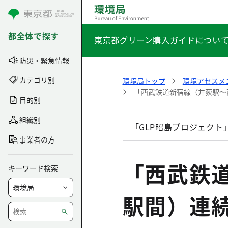
コンテンツにスキップ
都全体で探す
東京都グリーン購入ガイドについ
防災・緊急情報
カテゴリ別
環境局トップ
環境アセスメ
「西武鉄道新宿線（井荻駅～
目的別
組織別
「GLP昭島プロジェクト
事業者の方
「西武鉄
キーワード検索
駅間）連