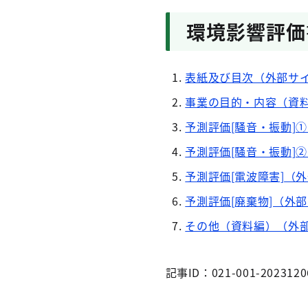
環境影響評価
表紙及び目次（外部サ
事業の目的・内容（資
予測評価[騒音・振動]
予測評価[騒音・振動]
予測評価[電波障害]（
予測評価[廃棄物]（外
その他（資料編）（外
記事ID：021-001-2023120