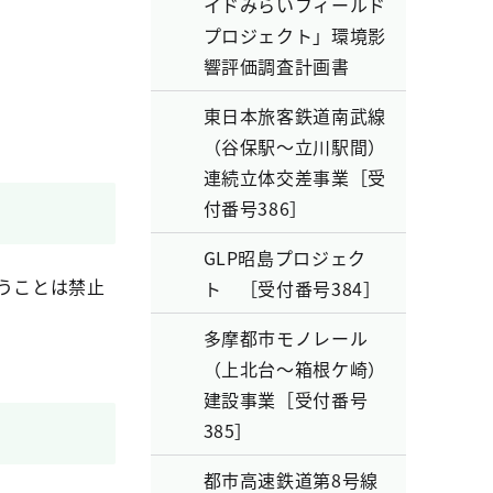
イドみらいフィールド
プロジェクト」環境影
響評価調査計画書
東日本旅客鉄道南武線
（谷保駅～立川駅間）
連続立体交差事業［受
付番号386］
GLP昭島プロジェク
うことは禁止
ト ［受付番号384］
多摩都市モノレール
（上北台～箱根ケ崎）
建設事業［受付番号
385］
都市高速鉄道第8号線