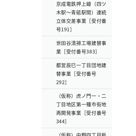
京成電鉄押上線（四ツ
木駅～青砥駅間）連続
立体交差事業［受付番
号191］
世田谷清掃工場建替事
業［受付番号383］
都営辰巳一丁目団地建
替事業［受付番号
292］
（仮称）虎ノ門一・二
丁目地区第一種市街地
再開発事業［受付番号
344］
（仮称）中野四丁目新