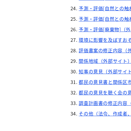
予測・評価[自然との触
予測・評価[自然との触
予測・評価[廃棄物]（
環境に影響を及ぼすお
評価書案の修正内容（
関係地域（外部サイト
知事の意見（外部サイ
都民の意見書と関係区
都民の意見を聴く会の
調査計画書の修正内容
その他（法令、作成者