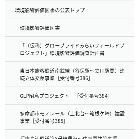
環境影響評価図書の公表トップ
環境影響評価図書
「（仮称）グローブライドみらいフィールドプ
ロジェクト」環境影響評価調査計画書
東日本旅客鉄道南武線（谷保駅～立川駅間）連
続立体交差事業［受付番号386］
GLP昭島プロジェクト ［受付番号384］
多摩都市モノレール（上北台～箱根ケ崎）建設
事業［受付番号385］
都市高速鉄道第8号線豊洲～住吉間建設事業