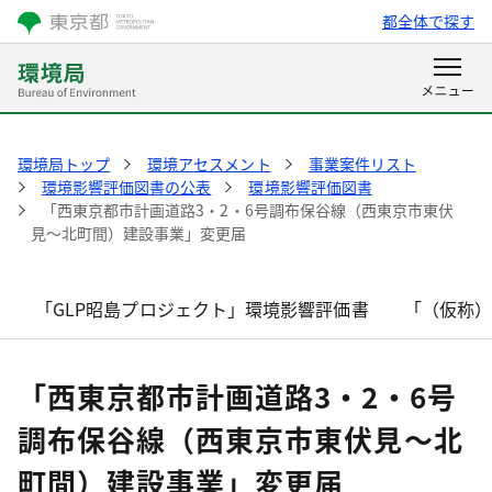
都全体で探す
環境局トップ
環境アセスメント
事業案件リスト
環境影響評価図書の公表
環境影響評価図書
「西東京都市計画道路3・2・6号調布保谷線（西東京市東伏
見～北町間）建設事業」変更届
「GLP昭島プロジェクト」環境影響評価書
「（仮称
「西東京都市計画道路3・2・6号
調布保谷線（西東京市東伏見～北
町間）建設事業」変更届