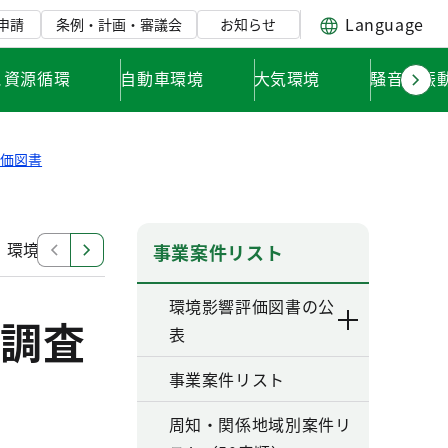
Language
申請
条例・計画・審議会
お知らせ
と資源循環
自動車環境
大気環境
騒音・振
評価図書
」環境影響評価調査計画書
「東日本旅客鉄道南武線（谷
事業案件リスト
環境影響評価図書の公
調査
表
事業案件リスト
周知・関係地域別案件リ