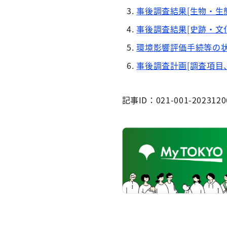
事後調査結果[生物・生態系
事後調査結果[史跡・文化財
環境影響評価手続等の状況
事後調査計画[調査項目、
記事ID：021-001-2023120