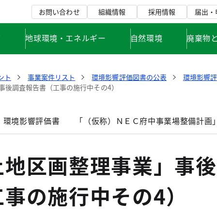
お問い合わせ
組織情報
採用情報
届出・
て
地球環境・エネルギー
自然環境
廃棄物
ント
事業案件リスト
環境影響評価図書の公表
環境影響
事後調査報告書（工事の施行中その4）
」環境影響評価書
「（仮称）ＮＥＣ府中事業場整備計画
土地区画整理事業」事後
工事の施行中その4）