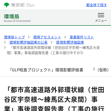
都全体で探す
環境局トップ
環境アセスメント
事業案件リスト
環境影響評価図書の公表
環境影響評価図書
「都市高速道路外郭環状線（世田谷区宇奈根～練馬区大泉
間）事業」事後調査報告書（工事の施行中その3）
「GLP昭島プロジェクト」環境影響評価書
「（仮称
「都市高速道路外郭環状線（世田
谷区宇奈根～練馬区大泉間）事
業」事後調査報告書（工事の施行