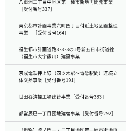
八重洲二丁目中地区第一種市街地再開発事業
［受付番号337］
東京都市計画事業六町四丁目付近土地区画整理
事業 ［受付番号164］
福生都市計画道路3･3･3の1号新五日市街道線
（福生市大字熊川）建設事業
京成電鉄押上線（四ツ木駅～青砥駅間）連続立
体交差事業［受付番号191］
世田谷清掃工場建替事業［受付番号383］
都営辰巳一丁目団地建替事業［受付番号292］
（仮称）虎ノ門一・二丁目地区第一種市街地再