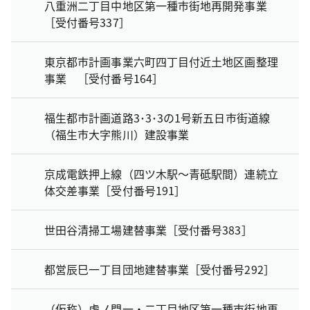
八重洲二丁目中地区第一種市街地再開発事業
［受付番号337］
東京都市計画事業六町四丁目付近土地区画整理
事業 ［受付番号164］
福生都市計画道路3･3･3の1号新五日市街道線
（福生市大字熊川）建設事業
京成電鉄押上線（四ツ木駅～青砥駅間）連続立
体交差事業［受付番号191］
世田谷清掃工場建替事業［受付番号383］
都営辰巳一丁目団地建替事業［受付番号292］
（仮称）虎ノ門一・二丁目地区第一種市街地再