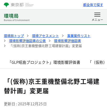
都全体で探す
環境局トップ
環境アセスメント
事業案件リスト
環境影響評価図書の公表
環境影響評価図書
「(仮称)京王重機整備北野工場建替計画」変更届
「GLP昭島プロジェクト」環境影響評価書
「（仮称
「(仮称)京王重機整備北野工場建
替計画」変更届
更新日
2025年12月25日