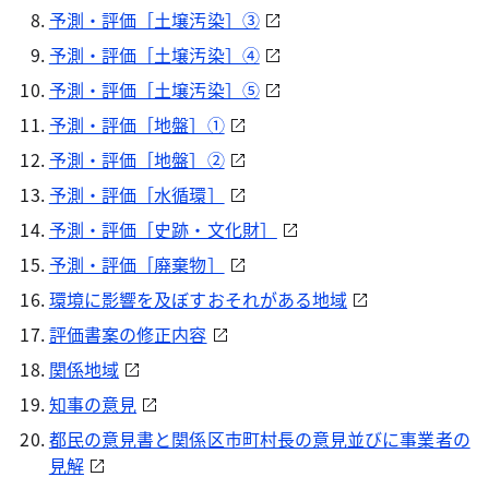
予測・評価［土壌汚染］③
予測・評価［土壌汚染］④
予測・評価［土壌汚染］⑤
予測・評価［地盤］①
予測・評価［地盤］②
予測・評価［水循環］
予測・評価［史跡・文化財］
予測・評価［廃棄物］
環境に影響を及ぼすおそれがある地域
評価書案の修正内容
関係地域
知事の意見
都民の意見書と関係区市町村長の意見並びに事業者の
見解