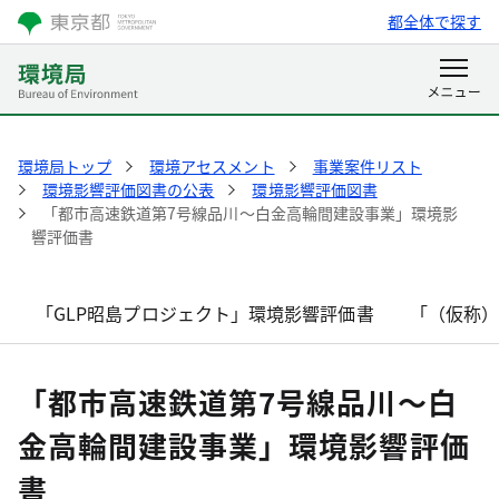
都全体で探す
環境局トップ
環境アセスメント
事業案件リスト
環境影響評価図書の公表
環境影響評価図書
「都市高速鉄道第7号線品川～白金高輪間建設事業」環境影
響評価書
「GLP昭島プロジェクト」環境影響評価書
「（仮称
「都市高速鉄道第7号線品川～白
金高輪間建設事業」環境影響評価
書