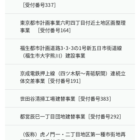
［受付番号337］
東京都市計画事業六町四丁目付近土地区画整理
事業 ［受付番号164］
福生都市計画道路3･3･3の1号新五日市街道線
（福生市大字熊川）建設事業
京成電鉄押上線（四ツ木駅～青砥駅間）連続立
体交差事業［受付番号191］
世田谷清掃工場建替事業［受付番号383］
都営辰巳一丁目団地建替事業［受付番号292］
（仮称）虎ノ門一・二丁目地区第一種市街地再