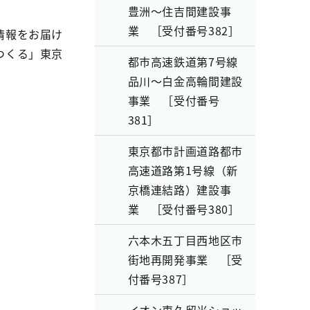
豊洲～住吉間建設事
業 ［受付番号382］
情報をお届け
つくる」東京
都市高速鉄道第7号線
品川～白金高輪間建設
事業 ［受付番号
381］
東京都市計画道路都市
高速道路第1号線（新
京橋連結路）建設事
業 ［受付番号380］
六本木五丁目西地区市
街地再開発事業 ［受
付番号387］