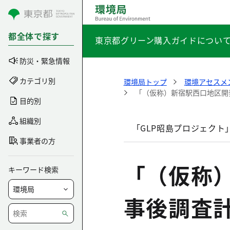
コンテンツにスキップ
都全体で探す
東京都グリーン購入ガイドについ
防災・緊急情報
カテゴリ別
環境局トップ
環境アセスメ
「（仮称）新宿駅西口地区開
目的別
組織別
「GLP昭島プロジェクト
事業者の方
「（仮称
キーワード検索
事後調査