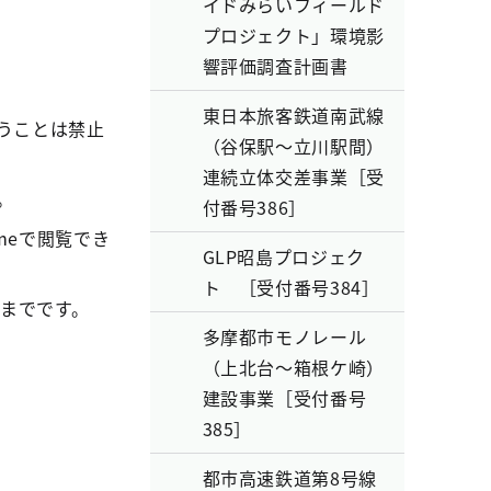
イドみらいフィールド
プロジェクト」環境影
響評価調査計画書
東日本旅客鉄道南武線
うことは禁止
（谷保駅～立川駅間）
連続立体交差事業［受
。
付番号386］
hromeで閲覧でき
GLP昭島プロジェク
ト ［受付番号384］
日までです。
多摩都市モノレール
（上北台～箱根ケ崎）
建設事業［受付番号
385］
都市高速鉄道第8号線