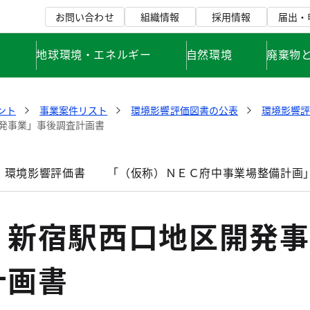
お問い合わせ
組織情報
採用情報
届出・
て
地球環境・エネルギー
自然環境
廃棄物
ント
事業案件リスト
環境影響評価図書の公表
環境影響
発事業」事後調査計画書
」環境影響評価書
「（仮称）ＮＥＣ府中事業場整備計画
）新宿駅西口地区開発事
計画書