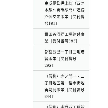
京成電鉄押上線（四ツ
木駅～青砥駅間）連続
立体交差事業［受付番
号191］
世田谷清掃工場建替事
業［受付番号383］
都営辰巳一丁目団地建
替事業［受付番号
292］
（仮称）虎ノ門一・二
丁目地区第一種市街地
再開発事業［受付番号
344］
（仮称）中野四丁目新