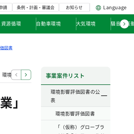
Language
申請
条例・計画・審議会
お知らせ
と資源循環
自動車環境
大気環境
騒音・振
評価図書
」環境影響評価調査計画書
「東日本旅客鉄道南武線（谷
事業案件リスト
環境影響評価図書の公
業」
表
環境影響評価図書
「（仮称）グローブラ