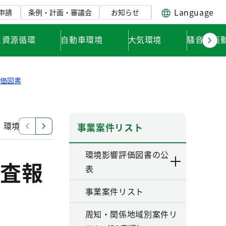
Language
申請
条例・計画・審議会
お知らせ
と資源循環
自動車環境
大気環境
騒音・振
評価図書
」環境影響評価調査計画書
「東日本旅客鉄道南武線（谷
事業案件リスト
環境影響評価図書の公
査報
表
事業案件リスト
周知・関係地域別案件リ