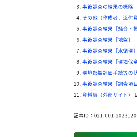
事後調査の結果の概略
その他（作成者、添付
事後調査結果［騒音・
事後調査結果［地盤］
事後調査結果［水循環
事後調査結果［環境保
環境影響評価手続等の
事後調査結果［調査項
資料編（外部サイト）
記事ID：021-001-2023120