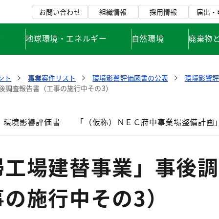
お問い合わせ
組織情報
採用情報
届出・
て
地球環境・エネルギー
自然環境
廃棄物
ント
事業案件リスト
環境影響評価図書の公表
環境影響
後調査報告書（工事の施行中その3）
」環境影響評価書
「（仮称）ＮＥＣ府中事業場整備計画
掃工場建替事業」事後調
事の施行中その3）