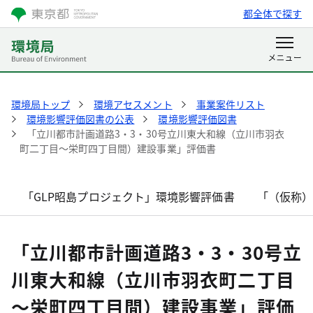
都全体で探す
環境局トップ
環境アセスメント
事業案件リスト
環境影響評価図書の公表
環境影響評価図書
「立川都市計画道路3・3・30号立川東大和線（立川市羽衣
町二丁目～栄町四丁目間）建設事業」評価書
「GLP昭島プロジェクト」環境影響評価書
「（仮称
「立川都市計画道路3・3・30号立
川東大和線（立川市羽衣町二丁目
～栄町四丁目間）建設事業」評価