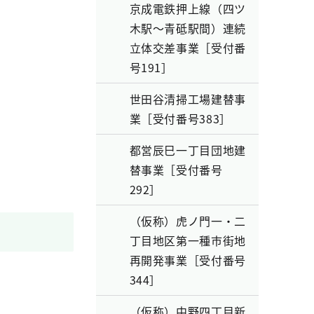
京成電鉄押上線（四ツ
木駅～青砥駅間）連続
立体交差事業［受付番
号191］
世田谷清掃工場建替事
業［受付番号383］
都営辰巳一丁目団地建
替事業［受付番号
292］
（仮称）虎ノ門一・二
丁目地区第一種市街地
再開発事業［受付番号
344］
（仮称）中野四丁目新