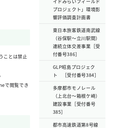
イドみらいフィールド
プロジェクト」環境影
響評価調査計画書
東日本旅客鉄道南武線
（谷保駅～立川駅間）
連続立体交差事業［受
付番号386］
うことは禁止
GLP昭島プロジェク
。
ト ［受付番号384］
hromeで閲覧でき
多摩都市モノレール
（上北台～箱根ケ崎）
建設事業［受付番号
385］
都市高速鉄道第8号線