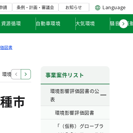
Language
申請
条例・計画・審議会
お知らせ
と資源循環
自動車環境
大気環境
騒音・振
評価図書
」環境影響評価調査計画書
「東日本旅客鉄道南武線（谷
事業案件リスト
環境影響評価図書の公
種市
表
環境影響評価図書
「（仮称）グローブラ