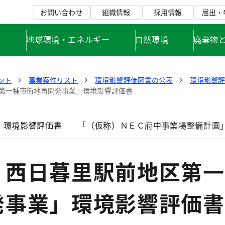
お問い合わせ
組織情報
採用情報
届出・
て
地球環境・エネルギー
自然環境
廃棄物
ント
事業案件リスト
環境影響評価図書の公表
環境影響
第一種市街地再開発事業」環境影響評価書
」環境影響評価書
「（仮称）ＮＥＣ府中事業場整備計画
）西日暮里駅前地区第一
発事業」環境影響評価書