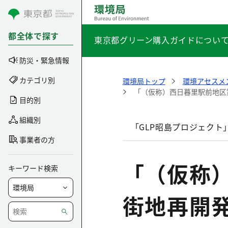
コンテンツにスキップ
都全体で探す
東京都グリーン購入ガイドについ
防災・緊急情報
カテゴリ別
環境局トップ
環境アセスメ
「（仮称）西日暮里駅前地区
目的別
組織別
「GLP昭島プロジェクト
事業者の方
「（仮称
キーワード検索
街地再開