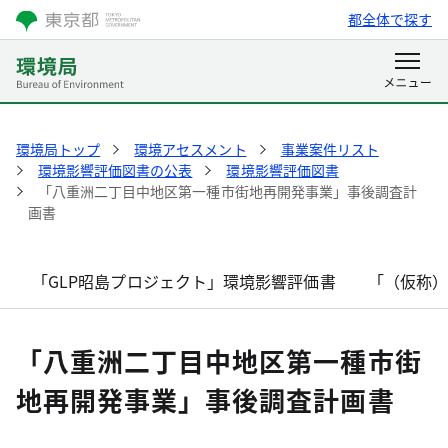
都全体で探す
環境局トップ
環境アセスメント
事業案件リスト
環境影響評価図書の公表
環境影響評価図書
「八重洲二丁目中地区第一種市街地再開発事業」事後調査計
画書
「GLP昭島プロジェクト」環境影響評価書
「（仮称
「八重洲二丁目中地区第一種市街
地再開発事業」事後調査計画書