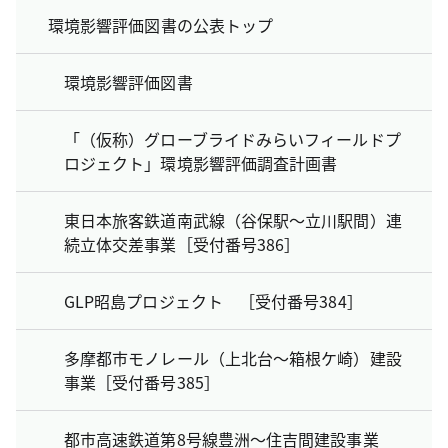
環境影響評価図書の公表トップ
環境影響評価図書
「（仮称）グローブライドみらいフィールドプ
ロジェクト」環境影響評価調査計画書
東日本旅客鉄道南武線（谷保駅～立川駅間）連
続立体交差事業［受付番号386］
GLP昭島プロジェクト ［受付番号384］
多摩都市モノレール（上北台～箱根ケ崎）建設
事業［受付番号385］
都市高速鉄道第8号線豊洲～住吉間建設事業